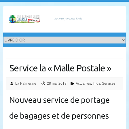
Skip
to
content
Service la « Malle Postale »
La Palmeraie
28 mai 2018
Actualités
,
Infos
,
Services
Nouveau service de portage
de bagages et de personnes