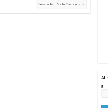
Service la « Malle Postale »
→
Abo
E-m