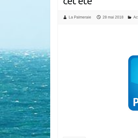
cet été
La Palmeraie
28 mai 2018
Ac