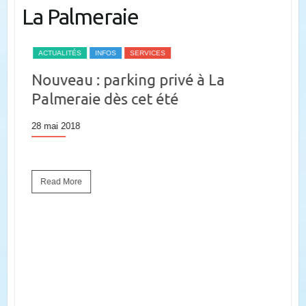
La Palmeraie
ACTUALITÉS
INFOS
SERVICES
I
Nouveau : parking privé à La
S
Palmeraie dès cet été
15 
28 mai 2018
Read More