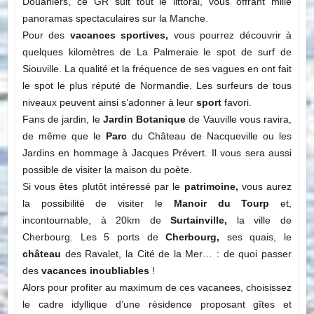
Douaniers, ce GR suit tout le littoral, vous offrant mille
panoramas spectaculaires sur la Manche.
Pour des
vacances sportives,
vous pourrez découvrir à
quelques kilomètres de La Palmeraie le spot de surf de
Siouville. La qualité et la fréquence de ses vagues en ont fait
le spot le plus réputé de Normandie. Les surfeurs de tous
niveaux peuvent ainsi s’adonner à leur
sport
favori.
Fans de jardin, le
Jardin Botanique
de Vauville vous ravira,
de même que le
Parc
du Château de Nacqueville ou les
Jardins en hommage à Jacques Prévert. Il vous sera aussi
possible de visiter la maison du poète.
Si vous êtes plutôt intéressé par le
patrimoine,
vous aurez
la possibilité de visiter le
Manoir du Tourp
et,
incontournable, à 20km de
Surtainville,
la ville de
Cherbourg. Les 5 ports de
Cherbourg,
ses quais, le
château
des Ravalet, la Cité de la Mer… : de quoi passer
des
vacances inoubliables
!
Alors pour profiter au maximum de ces vacan
c
es, choisissez
le cadre idyllique d’une résidence proposant gîtes et