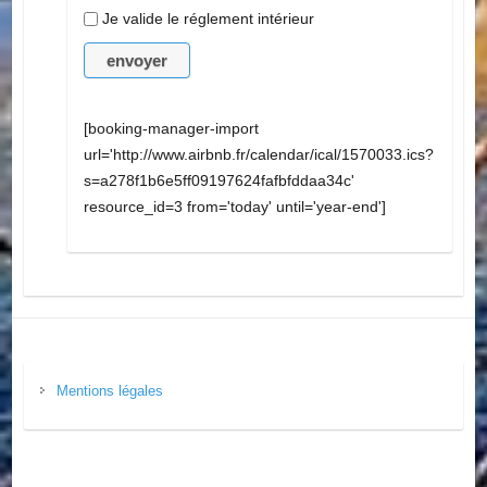
Je valide le réglement intérieur
[booking-manager-import
url='http://www.airbnb.fr/calendar/ical/1570033.ics?
s=a278f1b6e5ff09197624fafbfddaa34c‌'
resource_id=3 from='today' until='year-end']
Mentions légales