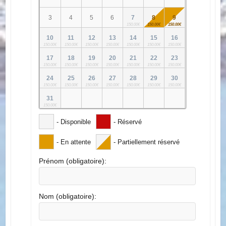
LU
MA
ME
JE
VE
SA
DI
1
2
3
4
5
6
7
8
9
150.00€
150.00€
150.00€
10
11
12
13
14
15
16
150.00€
150.00€
150.00€
150.00€
150.00€
150.00€
150.00€
17
18
19
20
21
22
23
150.00€
150.00€
150.00€
150.00€
150.00€
150.00€
150.00€
24
25
26
27
28
29
30
150.00€
150.00€
150.00€
150.00€
150.00€
150.00€
150.00€
31
150.00€
- Disponible
- Réservé
- En attente
- Partiellement réservé
Prénom (obligatoire):
Nom (obligatoire):