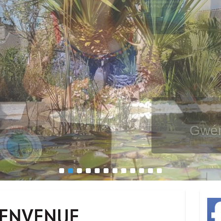
Gwén
1
2
3
4
5
6
7
8
9
10
11
12