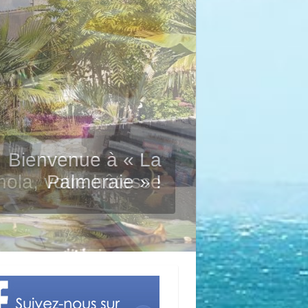
Bienvenue à « La
ola, votre hôtesse
Palmeraie » !