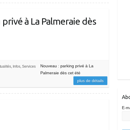
 privé à La Palmeraie dès
Nouveau : parking privé à La
tualités
,
Infos
,
Services
Palmeraie dès cet été
plus de détails
Abo
E-m