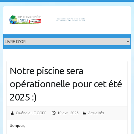
Skip
to
content
Notre piscine sera
opérationnelle pour cet été
2025 :)
Gwénola LE GOFF
10 avril 2025
Actualités
Bonjour,