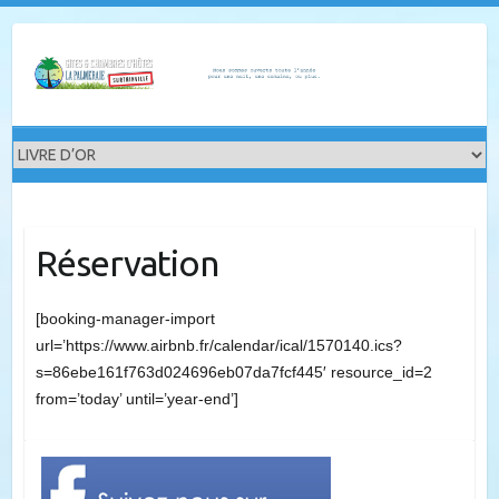
Skip
to
content
Réservation
[booking-manager-import
url=’https://www.airbnb.fr/calendar/ical/1570140.ics?
s=86ebe161f763d024696eb07da7fcf445′ resource_id=2
from=’today’ until=’year-end’]